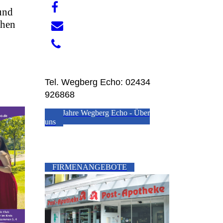
und
chen
Tel. Wegberg Echo: 02434
926868
20 Jahre Wegberg Echo - Über
uns
FIRMENANGEBOTE