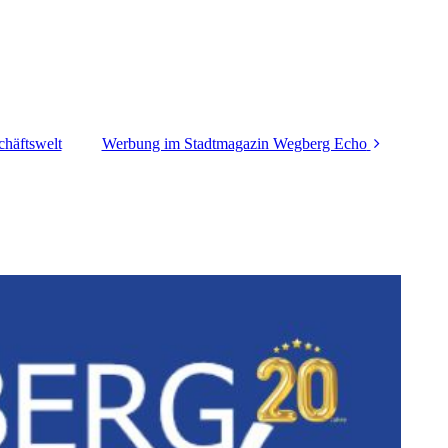
chäftswelt
Werbung im Stadtmagazin Wegberg Echo
Mediadaten für
regionale Anzeigen
Flyerverteilung in
Wegberg und
Erkelenz
Anzeigen- und
Redaktionsschluss
Ausgaben Wegberg
Echo
Sonderausgaben
Wegberg Echo